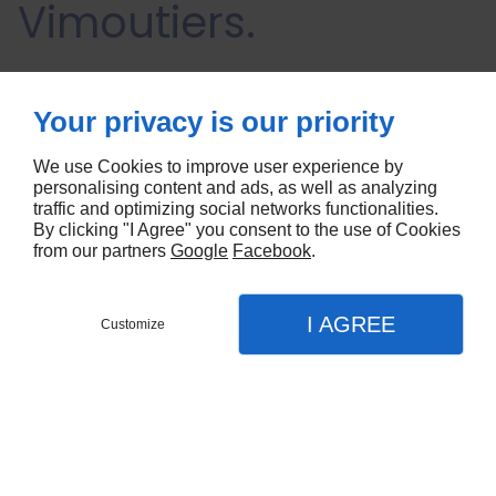
Vimoutiers.
Your privacy is our priority
Menuiserie alu : robustesse,
We use Cookies to improve user experience by
longévité et design moderne
personalising content and ads, as well as analyzing
traffic and optimizing social networks functionalities.
Les
menuiseries en aluminium
se distinguent par leur
By clicking "I Agree" you consent to the use of Cookies
from our partners
Google
Facebook
.
robustesse et leur
durabilité exceptionnelles
. En effet,
l'aluminium est un matériau résistant, capable de supporter les
rigueurs du temps, les intempéries et les contraintes
I AGREE
mécaniques susceptibles.
Customize
CONTACT
MENU
APPEL
PLAN
Ce matériau conserve également son apparence esthétique et
son aspect moderne au fil des années, sans se dégrader ni se
Accueil
déformer. Par ailleurs, les profilés en aluminium permettent la
réalisation de structures fines et élégantes, offrant ainsi un
Nos services
design contemporain et attractif à votre maison à Vimoutiers.